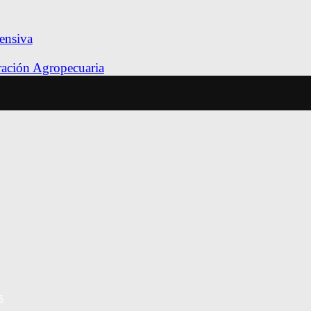
ensiva
tración Agropecuaria
s