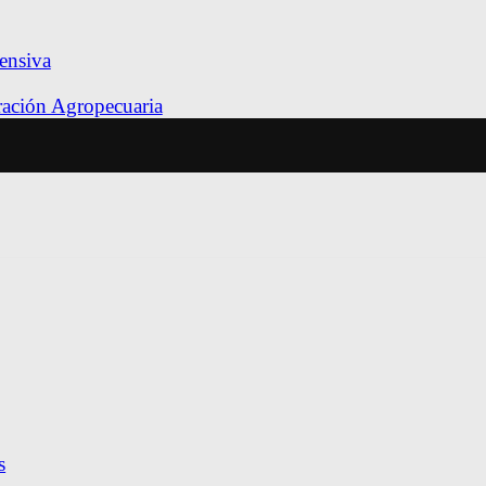
ensiva
tración Agropecuaria
s