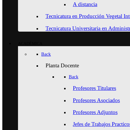
A distancia
Tecnicatura en Producción Vegetal Int
Tecnicatura Universitaria en Adminis
ACADÉMICA
Back
Planta Docente
Back
Profesores Titulares
Profesores Asociados
Profesores Adjuntos
Jefes de Trabajos Practico