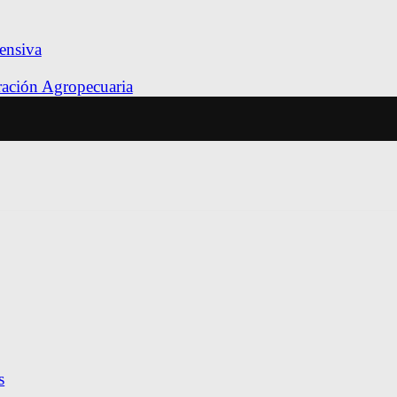
ensiva
tración Agropecuaria
s