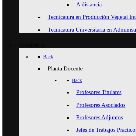
A distancia
Tecnicatura en Producción Vegetal Int
Tecnicatura Universitaria en Adminis
ACADÉMICA
Back
Planta Docente
Back
Profesores Titulares
Profesores Asociados
Profesores Adjuntos
Jefes de Trabajos Practico