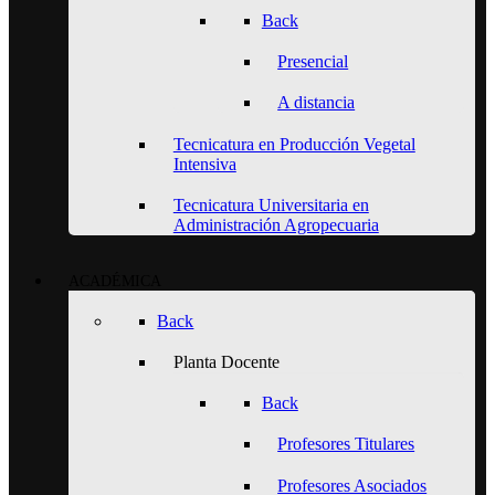
Back
Presencial
A distancia
Tecnicatura en Producción Vegetal
Intensiva
Tecnicatura Universitaria en
Administración Agropecuaria
ACADÉMICA
Back
Planta Docente
Back
Profesores Titulares
Profesores Asociados