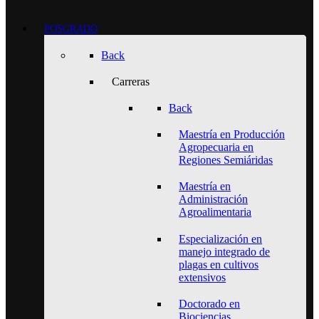
POSGRADO
Back
Carreras
Back
Maestría en Producción
Agropecuaria en
Regiones Semiáridas
Maestría en
Administración
Agroalimentaria
Especialización en
manejo integrado de
plagas en cultivos
extensivos
Doctorado en
Biociencias