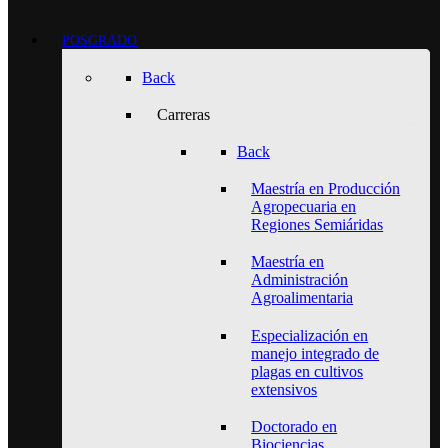
POSGRADO
Back
Carreras
Back
Maestría en Producción
Agropecuaria en
Regiones Semiáridas
Maestría en
Administración
Agroalimentaria
Especialización en
manejo integrado de
plagas en cultivos
extensivos
Doctorado en
Biociencias