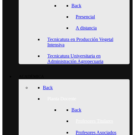
Back
Presencial
A distancia
Tecnicatura en Producción Vegetal
Intensiva
Tecnicatura Universitaria en
Administración Agropecuaria
ACADÉMICA
Back
Planta Docente
Back
Profesores Titulares
Profesores Asociados