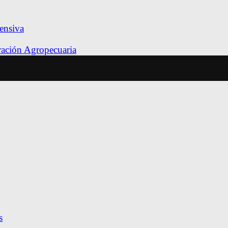
ensiva
tración Agropecuaria
s