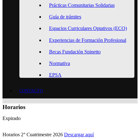
Prácticas Comunitarias Solidarias
Guía de trámites
Espacios Curriculares Optativos (ECO)
Experiencias de Formación Profesional
Becas Fundación Spinetto
Normativa
EPSA
CONTACTO
Horarios
Expirado
Horarios 2° Cuatrimestre 2026
Descargar aquí