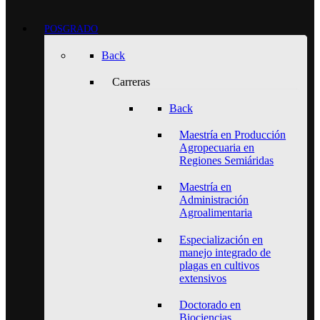
POSGRADO
Back
Carreras
Back
Maestría en Producción
Agropecuaria en
Regiones Semiáridas
Maestría en
Administración
Agroalimentaria
Especialización en
manejo integrado de
plagas en cultivos
extensivos
Doctorado en
Biociencias