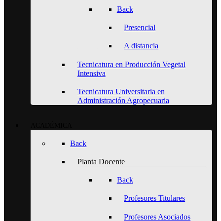
Back
Presencial
A distancia
Tecnicatura en Producción Vegetal
Intensiva
Tecnicatura Universitaria en
Administración Agropecuaria
ACADÉMICA
Back
Planta Docente
Back
Profesores Titulares
Profesores Asociados