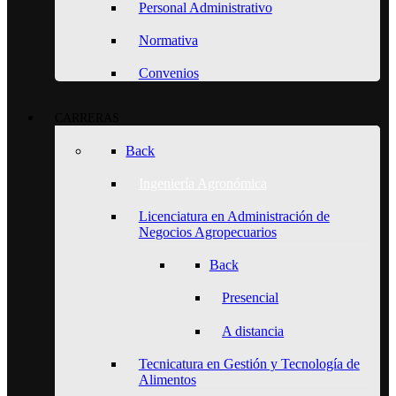
Personal Administrativo
Normativa
Convenios
CARRERAS
Back
Ingeniería Agronómica
Licenciatura en Administración de
Negocios Agropecuarios
Back
Presencial
A distancia
Tecnicatura en Gestión y Tecnología de
Alimentos