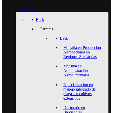
POSGRADO
Back
Carreras
Back
Maestría en Producción
Agropecuaria en
Regiones Semiáridas
Maestría en
Administración
Agroalimentaria
Especialización en
manejo integrado de
plagas en cultivos
extensivos
Doctorado en
Biociencias