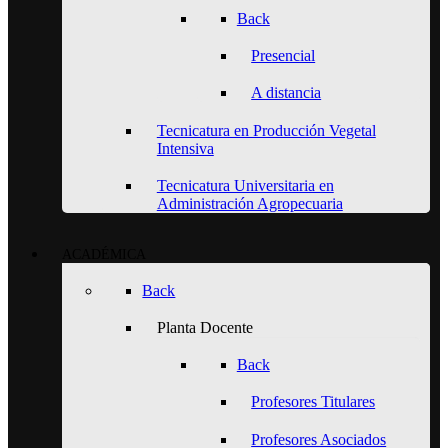
Back
Presencial
A distancia
Tecnicatura en Producción Vegetal
Intensiva
Tecnicatura Universitaria en
Administración Agropecuaria
ACADÉMICA
Back
Planta Docente
Back
Profesores Titulares
Profesores Asociados