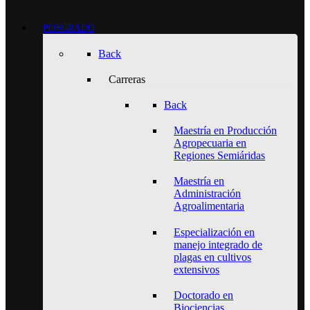
POSGRADO
Back
Carreras
Back
Maestría en Producción
Agropecuaria en
Regiones Semiáridas
Maestría en
Administración
Agroalimentaria
Especialización en
manejo integrado de
plagas en cultivos
extensivos
Doctorado en
Biociencias