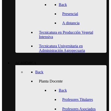
Back
Presencial
A distancia
Tecnicatura en Producción Vegetal
Intensiva
Tecnicatura Universitaria en
Administración Agropecuaria
ACADÉMICA
Back
Planta Docente
Back
Profesores Titulares
Profesores Asociados