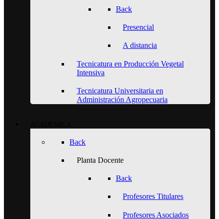
Back
Presencial
A distancia
Tecnicatura en Producción Vegetal
Intensiva
Tecnicatura Universitaria en
Administración Agropecuaria
ACADÉMICA
Back
Planta Docente
Back
Profesores Titulares
Profesores Asociados