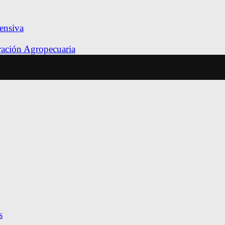
ensiva
tración Agropecuaria
s