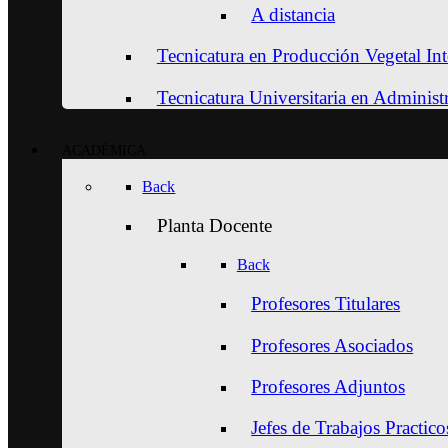
A distancia
Tecnicatura en Producción Vegetal Int
Tecnicatura Universitaria en Adminis
ACADÉMICA
Back
Planta Docente
Back
Profesores Titulares
Profesores Asociados
Profesores Adjuntos
Jefes de Trabajos Practico